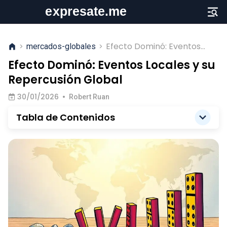
Efecto Dominó: Eventos
>
mercados-globales
>
Locales y su Repercusión
Efecto Dominó: Eventos Locales y su
Global
Repercusión Global
30/01/2026
•
Robert Ruan
Tabla de Contenidos