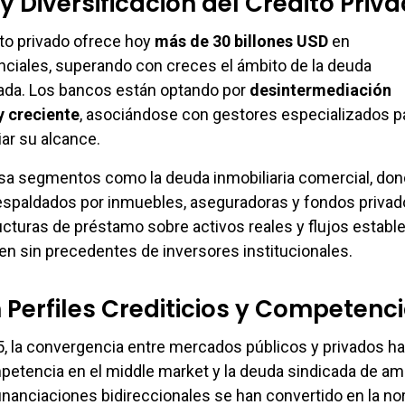
y Diversificación del Crédito Priv
to privado ofrece hoy
más de 30 billones USD
en
ciales, superando con creces el ámbito de la deuda
cada. Los bancos están optando por
desintermediación
y creciente
, asociándose con gestores especializados p
iar su alcance.
sa segmentos como la deuda inmobiliaria comercial, do
espaldados por inmuebles, aseguradoras y fondos privad
ructuras de préstamo sobre activos reales y flujos establ
n sin precedentes de inversores institucionales.
Perfiles Crediticios y Competenc
, la convergencia entre mercados públicos y privados ha
mpetencia en el middle market y la deuda sindicada de am
financiaciones bidireccionales se han convertido en la no