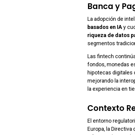
Banca y Pa
La adopción de inteli
basados en IA
y cuo
riqueza de datos p
segmentos tradicio
Las fintech continú
fondos, monedas es
hipotecas digitales
mejorando la intero
la experiencia en ti
Contexto Re
El entorno regulator
Europa, la Directiv