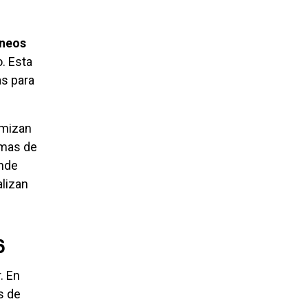
áneos
. Esta
as para
imizan
rmas de
onde
lizan
6
. En
s de