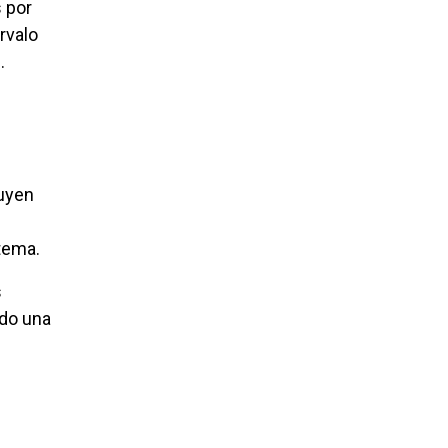
 por
rvalo
.
buyen
stema.
s
ndo una