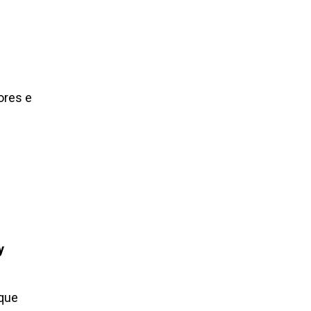
ores e
y
 que