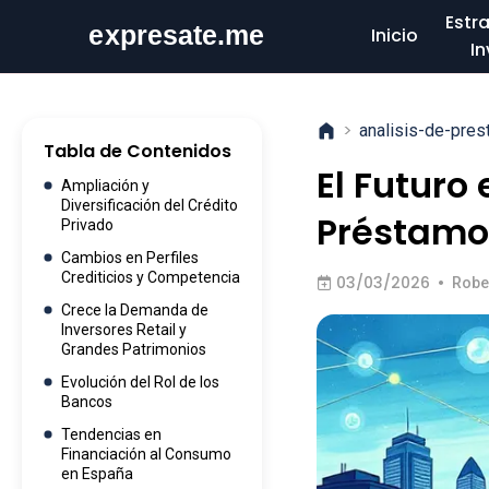
Estr
Inicio
In
>
analisis-de-pre
Tabla de Contenidos
El Futuro
Ampliación y
Diversificación del Crédito
Préstamo
Privado
Cambios en Perfiles
Crediticios y Competencia
03/03/2026
•
Robe
Crece la Demanda de
Inversores Retail y
Grandes Patrimonios
Evolución del Rol de los
Bancos
Tendencias en
Financiación al Consumo
en España