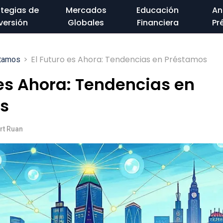
ategias de
Mercados
Educación
An
versión
Globales
Financiera
Pr
>
El Futuro es Ahora: Tendencias en Préstamos
stamos
 es Ahora: Tendencias en
s
rt Ruan