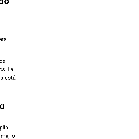
ado
ara
nde
os. La
es está
ia
plia
rma, lo