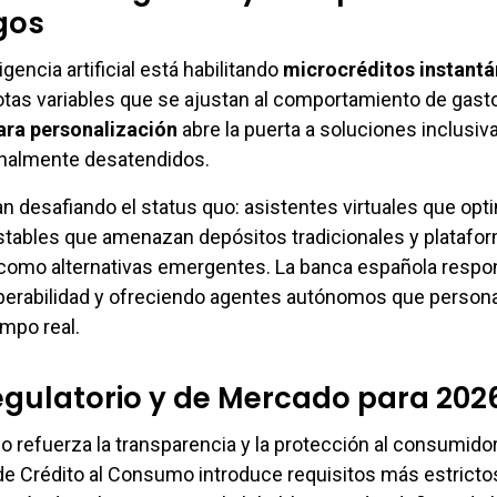
gos
gencia artificial está habilitando
microcréditos instant
tas variables que se ajustan al comportamiento de gasto
ara personalización
abre la puerta a soluciones inclusiv
nalmente desatendidos.
an desafiando el status quo: asistentes virtuales que opt
tables que amenazan depósitos tradicionales y platafo
 como alternativas emergentes. La banca española resp
perabilidad y ofreciendo agentes autónomos que persona
empo real.
gulatorio y de Mercado para 202
io refuerza la transparencia y la protección al consumidor
a de Crédito al Consumo introduce requisitos más estricto