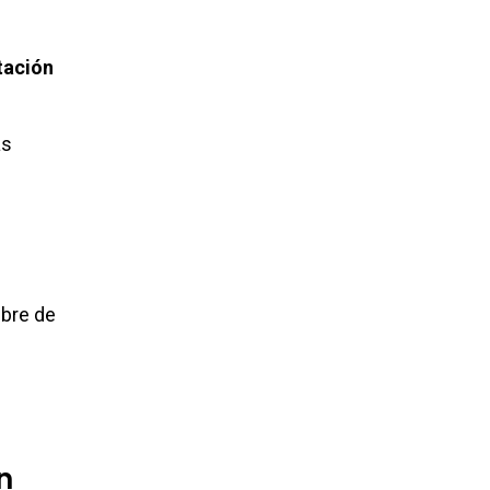
ación
as
bre de
n