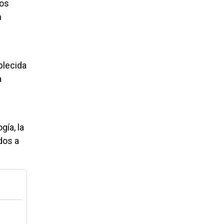
los
n
blecida
a
gía, la
dos a